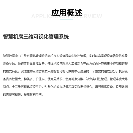
应用概述
APPLICATION OVERVIEW
智慧机房三维可视化管理系统
智慧数据中心三维可视化管理系统对机房实现远程集中监控管理，实时动态呈现设备告警信息及
设备参数，快速定位出故障设备，使维护和管理从人工被动看守的方式向计算机集中控制和管理
的模式转变。突破性的三维仿真技术是智能可视化数据中心建设的一个重要的组成部分，机房设
备具有数量大、种类多、价值高、使用周期长、使用地点分散、缺少实时性管理、管理难度大等
特点。全三维可视化监控平台，形象化的虚拟场景和真实数据相结合，增强机房设备、设施数据
的直观可视性、提高其利用率。