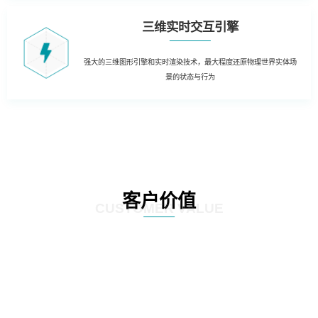
三维实时交互引擎
强大的三维图形引擎和实时渲染技术，最大程度还原物理世界实体场
景的状态与行为
客户价值
CUSTOMER VALUE
01
三维虚拟可视化平台：在现有资源管理系统数据库的基础上，以三维虚拟现实
的形式展现数据中心的运行情况。实现可视化管理和服务器设备物理位置的精
确定位。三维虚拟现实方式对机房楼层、设备区、设备安装部署情况及动力环