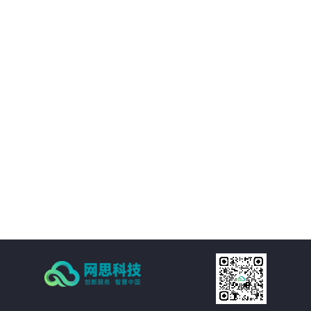
境等附属设施的直观展示，实时展现监控和报警数据。可实现360度视角调整。
02
IT资产可视化管理：在三维环境中通过鼠标点击实现楼层、机房、机房子区域、
机柜、设备的分级直接浏览。实现机房可用性动态统计，包括空间可用性、用
电量分布、温湿度分布情况和机房承重分布情况统计。当上架设备物理位置发
生变化时，设备位置根据数据库变化自动变更。用户也可通过维护工具自行调
03
整。
机房环境监控可视化管理：在三维环境中以虚拟现实的方式来展示传统环境监
控系统，给管理员一个更加贴近现实场景的操作环境，进一步提升了操作体
验。极大的提高的机房监控管理的人性化、真实化。
04
配线可视化管理：配线可视化管理功能模块以三维可视化形式直观呈现链路连
接，实现对设备端口和连接线缆（基础布线和跳线）的管理，可以有效提升数
据中心配线的管理水平。
05
统计可视化管理：可视化管理系统可以树形数据呈现和三维场景展现两种方式
同时表现机房和机柜整体使用情况，对于已用空间和可用空间进行精确统计和
展现。