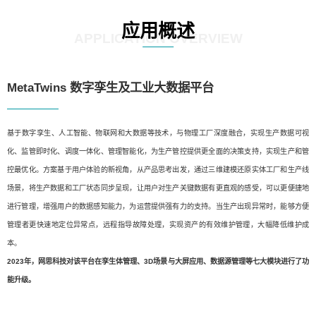
应用概述
APPLICATION OVERVIEW
MetaTwins 数字孪生及工业大数据平台
基于数字孪生、人工智能、物联网和大数据等技术，与物理工厂深度融合，实现生产数据可视
化、监管即时化、调度一体化、管理智能化，为生产管控提供更全面的决策支持，实现生产和管
控最优化。方案基于用户体验的新视角，从产品思考出发，通过三维建模还原实体工厂和生产线
场景，将生产数据和工厂状态同步呈现，让用户对生产关键数据有更直观的感受，可以更便捷地
进行管理，增强用户的数据感知能力，为运营提供强有力的支持。当生产出现异常时，能够方便
管理者更快速地定位异常点，远程指导故障处理，实现资产的有效维护管理，大幅降低维护成
本。
2023年，网思科技对该平台在孪生体管理、3D场景与大屏应用、数据源管理等七大模块进行了功
能升级。