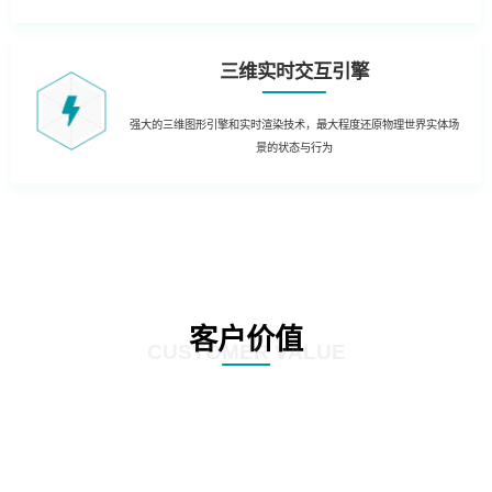
三维实时交互引擎
强大的三维图形引擎和实时渲染技术，最大程度还原物理世界实体场
景的状态与行为
客户价值
CUSTOMER VALUE
01
生产制造管理：结合实时生产数据，在3D场景中实时获知生产运营的KPI数据
和状态。同时当出现异常时，对各类报警信息进行处理和自动报警，定位到3D