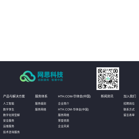
场景，及时获知运行风险，通过3D动态方式进行故障处理和远程干预。
02
管理运营决策：通过真实场景与数据的完美融合和实时呈现，真实再现实际的
生产状态，有助于管理者更高效直观的获知数据，并作出相应决策，甚至可以
对决策进行模拟推演，以达到最优化决策的目的。
03
设备资产管理：通过物联网数据的采集，实时获知设备资产状态信息和健康状
况。无需到现场即可实现资产的有效维护；同时还可定义相应的管理阈值，系
统自动预警，对设备进行预测性维护，选择性保养和更换，大幅降低设备资产
维护成本。
产品与解决方案
服务体系
HTH.COM-华体会(中国)
新闻资讯
加入我们
人工智能
服务级别
企业简介
招聘岗位
数字孪生
服务网络
HTH.COM-华体会(中国)
联系方式
数字化转型解
服务网络
留言表单
安全服务
荣誉资质
运维服务
企业风采
技术咨询服务